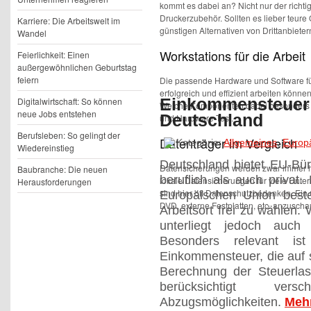
kommt es dabei an? Nicht nur der richti
Druckerzubehör. Sollten es lieber teure
Karriere: Die Arbeitswelt im
günstigen Alternativen von Drittanbieter
Wandel
Workstations für die Arbeit
Feierlichkeit: Einen
außergewöhnlichen Geburtstag
feiern
Die passende Hardware und Software für 
erfolgreich und effizient arbeiten könne
Digitalwirtschaft: So können
Einkommensteuer:
Welche Komponenten dabei besonders wic
neue Jobs entstehen
Deutschland
und Hardware-Test.
Berufsleben: So gelingt der
Datenträger im Vergleich
Kategorie:
Allgemeines
,
Europ
Wiedereinstieg
Deutschland bietet EU-Bür
Datensicherungen werden zwar immer häu
Baubranche: Die neuen
beruflich als auch privat.
lokale Datensicherungen für viele Unt
Herausforderungen
sind hier oft Datenschutzbedenken. Ein 
Europäischen Union best
DVD, externe Festplatten, etc. anzusch
Arbeitsort frei zu wählen.
unterliegt jedoch auch
Besonders relevant i
Einkommensteuer, die auf 
Berechnung der Steuerlast
berücksichtigt ver
Abzugsmöglichkeiten.
Meh