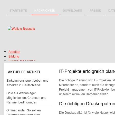
STARTSEITE
NACHRICHTEN
DOWNLOADS
PRESSE
DAT
Arbeiten
Bildung
Europäische Union
Finanzen
IT-Projekte erfolgreich pla
Gesellschaft
AKTUELLE ARTIKEL
Reisen
Wirtschaft
Die richtige Planung von IT-Projekten ist
Einkommensteuer: Leben und
Wissenschaft
Mitarbeiter an, sondern auch die dazu
Arbeiten in Deutschland
Projektmanagement von IT-Projekten be
Gold als Wertanlage:
unserem aktuellen Ratgeber erklärt.
Möglichkeiten, Chancen und
Rahmenbedingungen
Die richtigen Druckerpatro
Onlinehandel: So sollten
Die Druckqualität ist für viele Nutzer 
Unternehmen reagieren