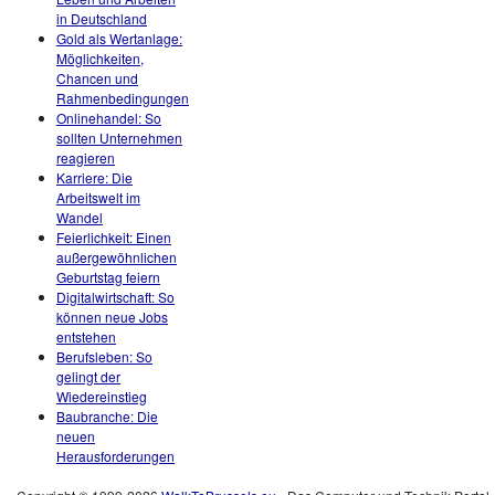
in Deutschland
Gold als Wertanlage:
Möglichkeiten,
Chancen und
Rahmenbedingungen
Onlinehandel: So
sollten Unternehmen
reagieren
Karriere: Die
Arbeitswelt im
Wandel
Feierlichkeit: Einen
außergewöhnlichen
Geburtstag feiern
Digitalwirtschaft: So
können neue Jobs
entstehen
Berufsleben: So
gelingt der
Wiedereinstieg
Baubranche: Die
neuen
Herausforderungen