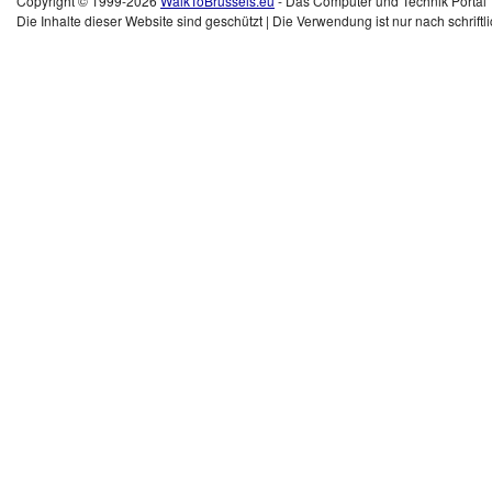
Copyright © 1999-2026
WalkToBrussels.eu
- Das Computer und Technik Portal
Die Inhalte dieser Website sind geschützt | Die Verwendung ist nur nach schrif