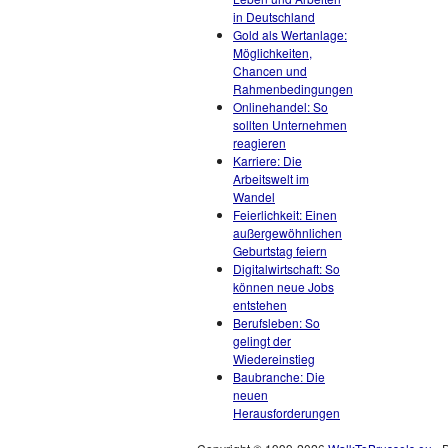
in Deutschland
Gold als Wertanlage:
Möglichkeiten,
Chancen und
Rahmenbedingungen
Onlinehandel: So
sollten Unternehmen
reagieren
Karriere: Die
Arbeitswelt im
Wandel
Feierlichkeit: Einen
außergewöhnlichen
Geburtstag feiern
Digitalwirtschaft: So
können neue Jobs
entstehen
Berufsleben: So
gelingt der
Wiedereinstieg
Baubranche: Die
neuen
Herausforderungen