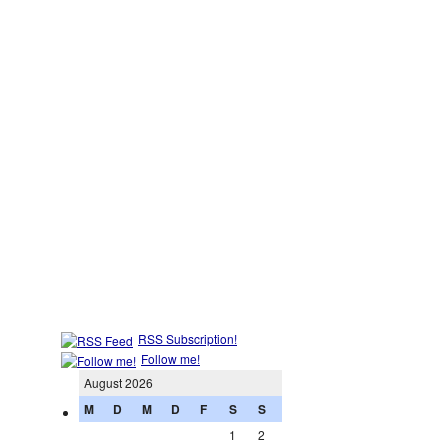
RSS Subscription!
Follow me!
August 2026
M
D
M
D
F
S
S
1
2